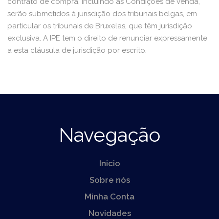
contrato de compra, incluindo as Condições de Venda,
serão submetidos à jurisdição dos tribunais belgas, em
particular os tribunais de Bruxelas, que têm jurisdição
exclusiva. A IPE tem o direito de renunciar expressamente
a esta cláusula de jurisdição por escrito.
Navegação
Inicio
Sobre nós
Minha Conta
Novidades